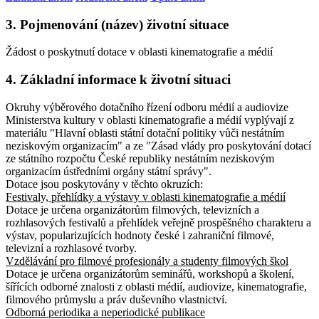
3. Pojmenování (název) životní situace
Žádost o poskytnutí dotace v oblasti kinematografie a médií
4. Základní informace k životní situaci
Okruhy výběrového dotačního řízení odboru médií a audiovize
Ministerstva kultury v oblasti kinematografie a médií vyplývají z
materiálu "Hlavní oblasti státní dotační politiky vůči nestátním
neziskovým organizacím" a ze "Zásad vlády pro poskytování dotací
ze státního rozpočtu České republiky nestátním neziskovým
organizacím ústředními orgány státní správy".
Dotace jsou poskytovány v těchto okruzích:
Festivaly, přehlídky a výstavy v oblasti kinematografie a médií
Dotace je určena organizátorům filmových, televizních a
rozhlasových festivalů a přehlídek veřejně prospěšného charakteru a
výstav, popularizujících hodnoty české i zahraniční filmové,
televizní a rozhlasové tvorby.
Vzdělávání pro filmové profesionály a studenty filmových škol
Dotace je určena organizátorům seminářů, workshopů a školení,
šířících odborné znalosti z oblasti médií, audiovize, kinematografie,
filmového průmyslu a práv duševního vlastnictví.
Odborná periodika a neperiodické publikace