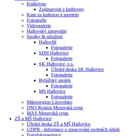
Knihovna
Zajímavosti z knihovny
Kam za kulturou a sportem
Fotografie
Videogalerie
Haňovský zpravodaj
Spolky & sdružení
Haňovští
Fotogalerie
SDH Haňovice
Fotogalerie
SK Haňovice, z.s.
Úřední deska SK Haňovice
Fotogalerie
Rybářský spolek
Fotogalerie
MS Haňovice
Fotogalerie
Mikroregion Litovelsko
DSO Region Moravská cesta
MAS Moravská cesta
ZŠ a MŠ Haňovice
Úřední deska ZŠ a MŠ Haňovice
GDPR - Informace o zpracování osobních údajů
Fotodokumentace