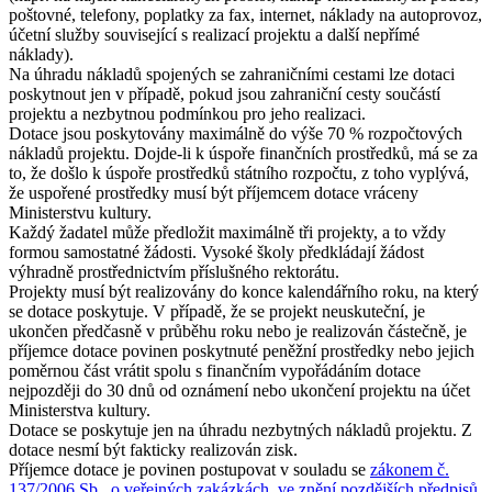
poštovné, telefony, poplatky za fax, internet, náklady na autoprovoz,
účetní služby související s realizací projektu a další nepřímé
náklady).
Na úhradu nákladů spojených se zahraničními cestami lze dotaci
poskytnout jen v případě, pokud jsou zahraniční cesty součástí
projektu a nezbytnou podmínkou pro jeho realizaci.
Dotace jsou poskytovány maximálně do výše 70 % rozpočtových
nákladů projektu. Dojde-li k úspoře finančních prostředků, má se za
to, že došlo k úspoře prostředků státního rozpočtu, z toho vyplývá,
že uspořené prostředky musí být příjemcem dotace vráceny
Ministerstvu kultury.
Každý žadatel může předložit maximálně tři projekty, a to vždy
formou samostatné žádosti. Vysoké školy předkládají žádost
výhradně prostřednictvím příslušného rektorátu.
Projekty musí být realizovány do konce kalendářního roku, na který
se dotace poskytuje. V případě, že se projekt neuskuteční, je
ukončen předčasně v průběhu roku nebo je realizován částečně, je
příjemce dotace povinen poskytnuté peněžní prostředky nebo jejich
poměrnou část vrátit spolu s finančním vypořádáním dotace
nejpozději do 30 dnů od oznámení nebo ukončení projektu na účet
Ministerstva kultury.
Dotace se poskytuje jen na úhradu nezbytných nákladů projektu. Z
dotace nesmí být fakticky realizován zisk.
Příjemce dotace je povinen postupovat v souladu se
zákonem č.
137/2006 Sb., o veřejných zakázkách, ve znění pozdějších předpisů
,