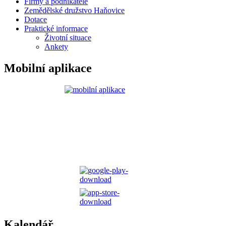
Firmy a podnikatelé
Zemědělské družstvo Haňovice
Dotace
Praktické informace
Životní situace
Ankety
Mobilní aplikace
Kalendář