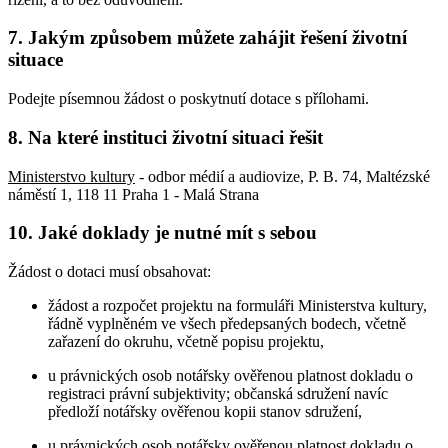
7. Jakým způsobem můžete zahájit řešení životní
situace
Podejte písemnou žádost o poskytnutí dotace s přílohami.
8. Na které instituci životní situaci řešit
Ministerstvo kultury
- odbor médií a audiovize, P. B. 74, Maltézské
náměstí 1, 118 11 Praha 1 - Malá Strana
10. Jaké doklady je nutné mít s sebou
Žádost o dotaci musí obsahovat:
žádost a rozpočet projektu na formuláři Ministerstva kultury,
řádně vyplněném ve všech předepsaných bodech, včetně
zařazení do okruhu, včetně popisu projektu,
u právnických osob notářsky ověřenou platnost dokladu o
registraci právní subjektivity; občanská sdružení navíc
předloží notářsky ověřenou kopii stanov sdružení,
u právnických osob notářsky ověřenou platnost dokladu o