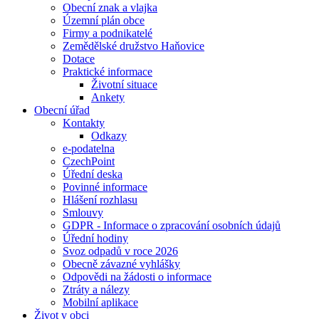
Obecní znak a vlajka
Územní plán obce
Firmy a podnikatelé
Zemědělské družstvo Haňovice
Dotace
Praktické informace
Životní situace
Ankety
Obecní úřad
Kontakty
Odkazy
e-podatelna
CzechPoint
Úřední deska
Povinné informace
Hlášení rozhlasu
Smlouvy
GDPR - Informace o zpracování osobních údajů
Úřední hodiny
Svoz odpadů v roce 2026
Obecně závazné vyhlášky
Odpovědi na žádosti o informace
Ztráty a nálezy
Mobilní aplikace
Život v obci