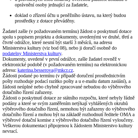
oprávnění osoby jednající za žadatele,
doklad o zřízení účtu u peněžního ústavu, na který budou
prostředky z dotace převáděny.
Žadatel zašle (v požadovaném termínu) žádost o poskytnutí dotace
spolu s popisem projektu a dokumenty, uvedenými ve druhé, třetí a
čtvrté odrážce, které nesmí být starší 3 měsíců, na adresu
Ministerstva kultury (viz bod 08), nebo ji doručí osobně do
podatelny Ministerstva kultury
.
Dokumenty, uvedené v první odrážce, zašle žadatel rovněž v
elektronické podobě (v požadovaném termínu) na elektronickou
adresu:
katerina.besserova@mkcr.cz
.
Žádosti podané po termínu (v případě doručení prostřednictvím
pošty rozhoduje podací razítko pošty a u e-mailu datum zaslání), a
žádosti neúplné nebo chybně zpracované nebudou do výběrového
dotačního řízení zařazeny.
Žádosti o poskytnutí dotace ze státního rozpočtu, které nebyly řádně
podány a které se svým zaměřením netýkají vyhlášených okruhů
výběrového dotačního řízení, nemohou být zařazeny do výběrového
dotačního řízení a mohou být na základě rozhodnutí ředitele OMA a
výběrové dotační komise z výběrového dotačního řízení vyloučeny.
Veškerou dokumentaci připojenou k žádostem Ministerstvo kultury
nevrací.