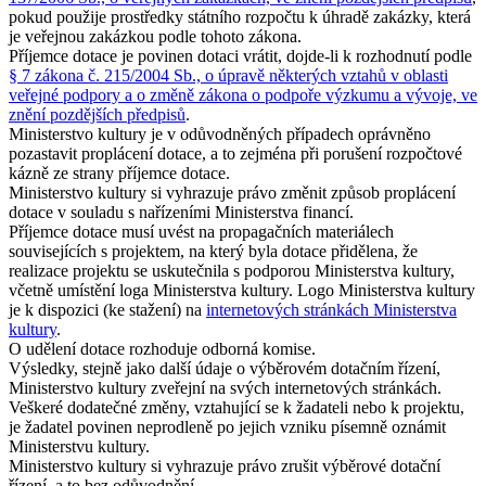
pokud použije prostředky státního rozpočtu k úhradě zakázky, která
je veřejnou zakázkou podle tohoto zákona.
Příjemce dotace je povinen dotaci vrátit, dojde-li k rozhodnutí podle
§ 7 zákona č. 215/2004 Sb., o úpravě některých vztahů v oblasti
veřejné podpory a o změně zákona o podpoře výzkumu a vývoje, ve
znění pozdějších předpisů
.
Ministerstvo kultury je v odůvodněných případech oprávněno
pozastavit proplácení dotace, a to zejména při porušení rozpočtové
kázně ze strany příjemce dotace.
Ministerstvo kultury si vyhrazuje právo změnit způsob proplácení
dotace v souladu s nařízeními Ministerstva financí.
Příjemce dotace musí uvést na propagačních materiálech
souvisejících s projektem, na který byla dotace přidělena, že
realizace projektu se uskutečnila s podporou Ministerstva kultury,
včetně umístění loga Ministerstva kultury. Logo Ministerstva kultury
je k dispozici (ke stažení) na
internetových stránkách Ministerstva
kultury
.
O udělení dotace rozhoduje odborná komise.
Výsledky, stejně jako další údaje o výběrovém dotačním řízení,
Ministerstvo kultury zveřejní na svých internetových stránkách.
Veškeré dodatečné změny, vztahující se k žadateli nebo k projektu,
je žadatel povinen neprodleně po jejich vzniku písemně oznámit
Ministerstvu kultury.
Ministerstvo kultury si vyhrazuje právo zrušit výběrové dotační
řízení, a to bez odůvodnění.