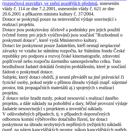
(rozpočtová pravidla), ve znění pozdějších předpisů
, usnesením
vlády č. 114 ze dne 7.2.2001, usnesením vlády č. 621 ze dne
20.6.2001 a příkazem ministra kultury č. 37/2004.
Dotace se poskytují pouze na neinvestiční výdaje související s
realizací projektu.
Dotace jsou poskytovány účelově a podmínky pro jejich použití
(včetně formy pro jejich vyúčtování) jsou součástí "Rozhodnutí o
poskytnutí dotace", které vydá Ministerstvo kultury.
Dotaci lze poskytnout pouze žadatelům, kteří nemají nesplacené
závazky ve vztahu ke státnímu rozpočtu, ke Státnímu fondu České
republiky pro podporu a rozvoj české kinematografie, zdravotní
pojišťovně nebo rozpočtu územního samosprávného celku. Tuto
bezdlužnost žadatel dokládá čestným prohlášením, které je součástí
žádosti o poskytnutí dotace.
Subjekt, který dotaci obdrží, ji nesmí převádět na jiné právnické či
fyzické osoby, pokud nejde o přímou úhradu výdajů (např. nájemné
prostor, tisk propagačních materiálů aj.) spojených s realizací
projektu.
Z dotace nelze hradit mzdy, pokud nesouvisí s realizací daného
projektu, a dále náklady na pohoštění a dary, běžné provozní výdaje
žadatele nesouvisející s projektem a investiční náklady.
V odůvodněných případech, tj. v případech doporučených
odbornou komisí výběrového dotačního řízení, lze dotaci
poskytnout na úhradu nezbytných nepřímých (režijních) nákladů
(např. na nájem kancelářských prostor, nákup kancelářských potřeb,