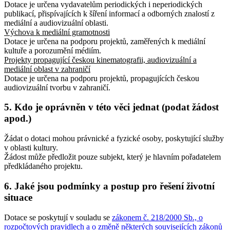
Dotace je určena vydavatelům periodických i neperiodických
publikací, přispívajících k šíření informací a odborných znalostí z
mediální a audiovizuální oblasti.
Výchova k mediální gramotnosti
Dotace je určena na podporu projektů, zaměřených k mediální
kultuře a porozumění médiím.
Projekty propagující českou kinematografii, audiovizuální a
mediální oblast v zahraničí
Dotace je určena na podporu projektů, propagujících českou
audiovizuální tvorbu v zahraničí.
5. Kdo je oprávněn v této věci jednat (podat žádost
apod.)
Žádat o dotaci mohou právnické a fyzické osoby, poskytující služby
v oblasti kultury.
Žádost může předložit pouze subjekt, který je hlavním pořadatelem
předkládaného projektu.
6. Jaké jsou podmínky a postup pro řešení životní
situace
Dotace se poskytují v souladu se
zákonem č. 218/2000 Sb., o
rozpočtových pravidlech a o změně některých souvisejících zákonů