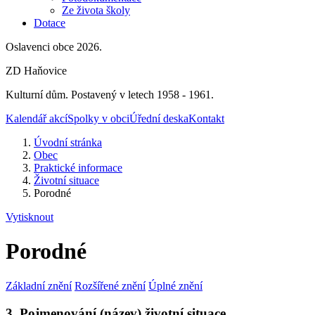
Ze života školy
Dotace
Oslavenci obce 2026.
ZD Haňovice
Kulturní dům. Postavený v letech 1958 - 1961.
Kalendář akcí
Spolky v obci
Úřední deska
Kontakt
Úvodní stránka
Obec
Praktické informace
Životní situace
Porodné
Vytisknout
Porodné
Základní znění
Rozšířené znění
Úplné znění
3. Pojmenování (název) životní situace