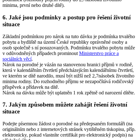
minima, první nebo druhé dítě).
6. Jaké jsou podmínky a postup pro řešení životní
situace
Základní podmínkou pro nárok na tuto dávku je podmínka trvalého
pobytu a bydliště na území České republiky oprávněné osoby a
osob společně s ní posuzovaných. Podmínku trvalého pobytu může
v odůvodněných případech prominout
Ministerstvo práce a
sociálních věcí
.
Nárok na porodné je vázán na stanovenou hranici příjmů v rodině,
která v kalendářním čtvrtletí předcházejícím kalendářnímu čtvrtletí,
ve kterém se dítě narodilo, musí být nižší než 2,7násobek životního
minima rodiny. Do rozhodného příjmu se nezapočítává rodičovský
příspěvek a přídavek na dítě.
Nárok na dávku může být uplatněn 1 rok zpětně od narození dítěte.
7. Jakým způsobem můžete zahájit řešení životní
situace
Podejte písemnou žádost o porodné na předepsaném formuláři (na
originálním nebo z internetových stránek vytištěném tiskopisu, příp.
elektronicky, pokud vlastníte certifikát pro elektronický podpis) na