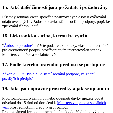
15. Jaké další činnosti jsou po žadateli požadovány
Písemný souhlas všech společně posuzovaných osob k ověřování
údajů uvedených v žádosti o dávku státní sociální podpory, popř. ke
zjišťování těchto údajů.
16. Elektronická služba, kterou lze využít
"
Žádost o porodné
" můžete podat elektronicky, vlastníte-li certifikát
pro elektronický podpis, prostřednictvím internetových stránek
Ministerstva práce a sociálních věcí.
17. Podle kterého právního předpisu se postupuje
Zákon č. 117/1995 Sb., o státní sociální podpoře, ve znění
pozdějších předpisů
19. Jaké jsou opravné prostředky a jak se uplatňují
Proti rozhodnutí o zamítnutí nebo odejmutí dávky můžete podat
odvolání do 15 dnů od doručení k
Ministerstvu práce a sociálních
věcí
prostřednictvím úřadu, který rozhodl.
Proti oznámení lze podat písemně námitky do 30 dnů od výplaty