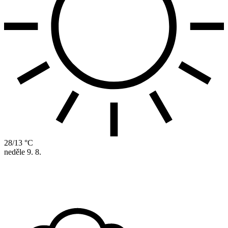
28/13 °C
neděle
9. 8.