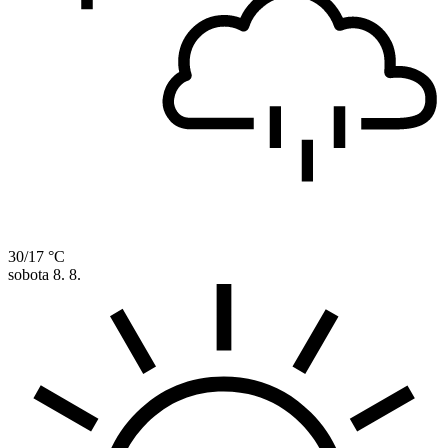
30/17 °C
sobota
8. 8.