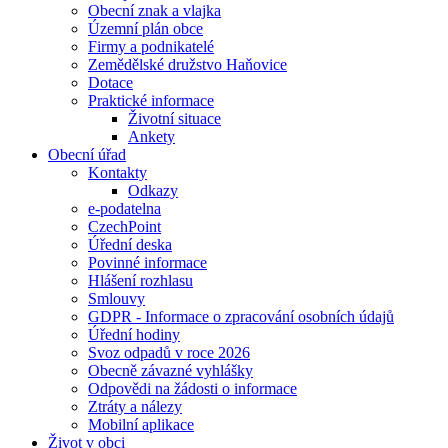
Obecní znak a vlajka
Územní plán obce
Firmy a podnikatelé
Zemědělské družstvo Haňovice
Dotace
Praktické informace
Životní situace
Ankety
Obecní úřad
Kontakty
Odkazy
e-podatelna
CzechPoint
Úřední deska
Povinné informace
Hlášení rozhlasu
Smlouvy
GDPR - Informace o zpracování osobních údajů
Úřední hodiny
Svoz odpadů v roce 2026
Obecně závazné vyhlášky
Odpovědi na žádosti o informace
Ztráty a nálezy
Mobilní aplikace
Život v obci