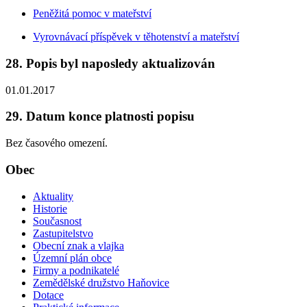
Peněžitá pomoc v mateřství
Vyrovnávací příspěvek v těhotenství a mateřství
28. Popis byl naposledy aktualizován
01.01.2017
29. Datum konce platnosti popisu
Bez časového omezení.
Obec
Aktuality
Historie
Současnost
Zastupitelstvo
Obecní znak a vlajka
Územní plán obce
Firmy a podnikatelé
Zemědělské družstvo Haňovice
Dotace