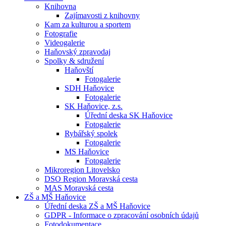
Knihovna
Zajímavosti z knihovny
Kam za kulturou a sportem
Fotografie
Videogalerie
Haňovský zpravodaj
Spolky & sdružení
Haňovští
Fotogalerie
SDH Haňovice
Fotogalerie
SK Haňovice, z.s.
Úřední deska SK Haňovice
Fotogalerie
Rybářský spolek
Fotogalerie
MS Haňovice
Fotogalerie
Mikroregion Litovelsko
DSO Region Moravská cesta
MAS Moravská cesta
ZŠ a MŠ Haňovice
Úřední deska ZŠ a MŠ Haňovice
GDPR - Informace o zpracování osobních údajů
Fotodokumentace