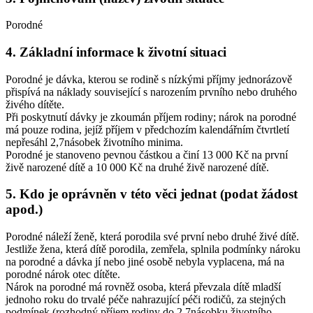
Porodné
4. Základní informace k životní situaci
Porodné je dávka, kterou se rodině s nízkými příjmy jednorázově
přispívá na náklady související s narozením prvního nebo druhého
živého dítěte.
Při poskytnutí dávky je zkoumán příjem rodiny; nárok na porodné
má pouze rodina, jejíž příjem v předchozím kalendářním čtvrtletí
nepřesáhl 2,7násobek životního minima.
Porodné je stanoveno pevnou částkou a činí 13 000 Kč na první
živě narozené dítě a 10 000 Kč na druhé živě narozené dítě.
5. Kdo je oprávněn v této věci jednat (podat žádost
apod.)
Porodné náleží ženě, která porodila své první nebo druhé živé dítě.
Jestliže žena, která dítě porodila, zemřela, splnila podmínky nároku
na porodné a dávka jí nebo jiné osobě nebyla vyplacena, má na
porodné nárok otec dítěte.
Nárok na porodné má rovněž osoba, která převzala dítě mladší
jednoho roku do trvalé péče nahrazující péči rodičů, za stejných
podmínek (rozhodný příjem rodiny do 2,7násobku životního