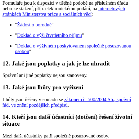
Formuláře jsou k dispozici v tištěné podobě na příslušném úřadu
nebo ke stažení, příp. elektronickému podání, na
internetových
stránkách Ministerstva práce a sociálních věcí
:
"
Žádost o porodné
"
"
Doklad o výši čtvrtletního příjmu
"
"
Doklad o výživném poskytovaném společně posuzovanou
osobou
"
12. Jaké jsou poplatky a jak je lze uhradit
Správní ani jiné poplatky nejsou stanoveny.
13. Jaké jsou lhůty pro vyřízení
Lhůty jsou řešeny v souladu se
zákonem č. 500/2004 Sb., správní
řád, ve znění pozdějších předpisů
.
14. Kteří jsou další účastníci (dotčení) řešení životní
situace
Mezi další účastníky patří společně posuzované osoby.