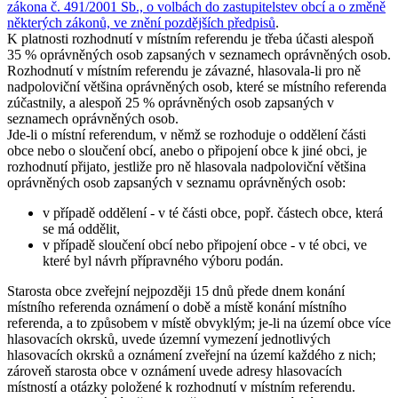
zákona č. 491/2001 Sb., o volbách do zastupitelstev obcí a o změně
některých zákonů, ve znění pozdějších předpisů
.
K platnosti rozhodnutí v místním referendu je třeba účasti alespoň
35 % oprávněných osob zapsaných v seznamech oprávněných osob.
Rozhodnutí v místním referendu je závazné, hlasovala-li pro ně
nadpoloviční většina oprávněných osob, které se místního referenda
zúčastnily, a alespoň 25 % oprávněných osob zapsaných v
seznamech oprávněných osob.
Jde-li o místní referendum, v němž se rozhoduje o oddělení části
obce nebo o sloučení obcí, anebo o připojení obce k jiné obci, je
rozhodnutí přijato, jestliže pro ně hlasovala nadpoloviční většina
oprávněných osob zapsaných v seznamu oprávněných osob:
v případě oddělení - v té části obce, popř. částech obce, která
se má oddělit,
v případě sloučení obcí nebo připojení obce - v té obci, ve
které byl návrh přípravného výboru podán.
Starosta obce zveřejní nejpozději 15 dnů přede dnem konání
místního referenda oznámení o době a místě konání místního
referenda, a to způsobem v místě obvyklým; je-li na území obce více
hlasovacích okrsků, uvede územní vymezení jednotlivých
hlasovacích okrsků a oznámení zveřejní na území každého z nich;
zároveň starosta obce v oznámení uvede adresy hlasovacích
místností a otázky položené k rozhodnutí v místním referendu.