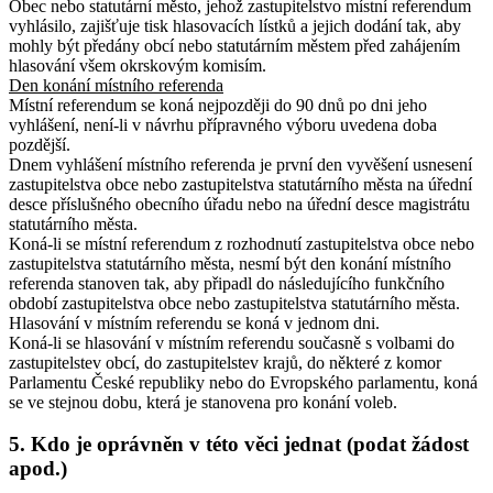
Obec nebo statutární město, jehož zastupitelstvo místní referendum
vyhlásilo, zajišťuje tisk hlasovacích lístků a jejich dodání tak, aby
mohly být předány obcí nebo statutárním městem před zahájením
hlasování všem okrskovým komisím.
Den konání místního referenda
Místní referendum se koná nejpozději do 90 dnů po dni jeho
vyhlášení, není-li v návrhu přípravného výboru uvedena doba
pozdější.
Dnem vyhlášení místního referenda je první den vyvěšení usnesení
zastupitelstva obce nebo zastupitelstva statutárního města na úřední
desce příslušného obecního úřadu nebo na úřední desce magistrátu
statutárního města.
Koná-li se místní referendum z rozhodnutí zastupitelstva obce nebo
zastupitelstva statutárního města, nesmí být den konání místního
referenda stanoven tak, aby připadl do následujícího funkčního
období zastupitelstva obce nebo zastupitelstva statutárního města
.
Hlasování v místním referendu se koná v jednom dni.
Koná-li se hlasování v místním referendu současně s volbami do
zastupitelstev obcí, do zastupitelstev krajů, do některé z komor
Parlamentu České republiky nebo do Evropského parlamentu, koná
se ve stejnou dobu, která je stanovena pro konání voleb.
5. Kdo je oprávněn v této věci jednat (podat žádost
apod.)