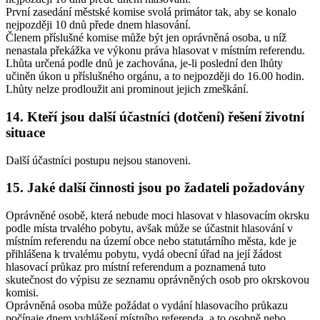
První zasedání městské komise svolá primátor tak, aby se konalo
nejpozději 10 dnů přede dnem hlasování.
Členem příslušné komise může být jen oprávněná osoba, u níž
nenastala překážka ve výkonu práva hlasovat v místním referendu.
Lhůta určená podle dnů je zachována, je-li poslední den lhůty
učiněn úkon u příslušného orgánu, a to nejpozději do 16.00 hodin.
Lhůty nelze prodloužit ani prominout jejich zmeškání.
14. Kteří jsou další účastníci (dotčení) řešení životní
situace
Další účastníci postupu nejsou stanoveni.
15. Jaké další činnosti jsou po žadateli požadovány
Oprávněné osobě, která nebude moci hlasovat v hlasovacím okrsku
podle místa trvalého pobytu, avšak může se účastnit hlasování v
místním referendu na území obce nebo statutárního města, kde je
přihlášena k trvalému pobytu, vydá obecní úřad na její žádost
hlasovací průkaz pro místní referendum a poznamená tuto
skutečnost do výpisu ze seznamu oprávněných osob pro okrskovou
komisi.
Oprávněná osoba může požádat o vydání hlasovacího průkazu
počínaje dnem vyhlášení místního referenda, a to osobně nebo