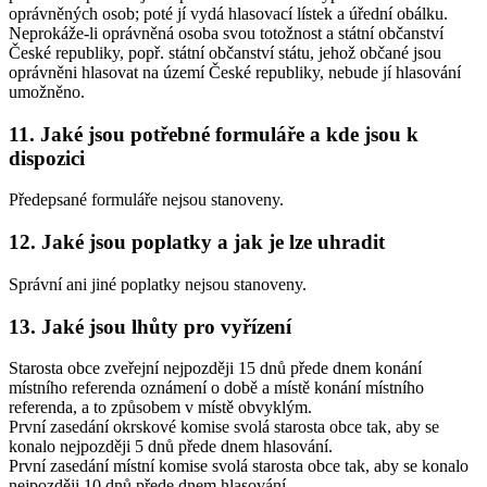
oprávněných osob; poté jí vydá hlasovací lístek a úřední obálku.
Neprokáže-li oprávněná osoba svou totožnost a státní občanství
České republiky, popř. státní občanství státu, jehož občané jsou
oprávněni hlasovat na území České republiky, nebude jí hlasování
umožněno.
11. Jaké jsou potřebné formuláře a kde jsou k
dispozici
Předepsané formuláře nejsou stanoveny.
12. Jaké jsou poplatky a jak je lze uhradit
Správní ani jiné poplatky nejsou stanoveny.
13. Jaké jsou lhůty pro vyřízení
Starosta obce zveřejní nejpozději 15 dnů přede dnem konání
místního referenda oznámení o době a místě konání místního
referenda, a to způsobem v místě obvyklým.
První zasedání okrskové komise svolá starosta obce tak, aby se
konalo nejpozději 5 dnů přede dnem hlasování.
První zasedání místní komise svolá starosta obce tak, aby se konalo
nejpozději 10 dnů přede dnem hlasování.