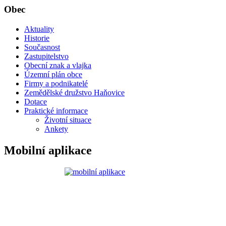
Obec
Aktuality
Historie
Současnost
Zastupitelstvo
Obecní znak a vlajka
Územní plán obce
Firmy a podnikatelé
Zemědělské družstvo Haňovice
Dotace
Praktické informace
Životní situace
Ankety
Mobilní aplikace