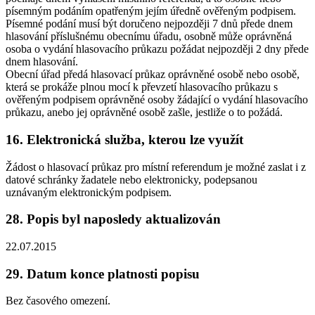
písemným podáním opatřeným jejím úředně ověřeným podpisem.
Písemné podání musí být doručeno nejpozději 7 dnů přede dnem
hlasování příslušnému obecnímu úřadu, osobně může oprávněná
osoba o vydání hlasovacího průkazu požádat nejpozději 2 dny přede
dnem hlasování.
Obecní úřad předá hlasovací průkaz oprávněné osobě nebo osobě,
která se prokáže plnou mocí k převzetí hlasovacího průkazu s
ověřeným podpisem oprávněné osoby žádající o vydání hlasovacího
průkazu, anebo jej oprávněné osobě zašle, jestliže o to požádá.
16. Elektronická služba, kterou lze využít
Žádost o hlasovací průkaz pro místní referendum je možné zaslat i z
datové schránky žadatele nebo elektronicky, podepsanou
uznávaným elektronickým podpisem.
28. Popis byl naposledy aktualizován
22.07.2015
29. Datum konce platnosti popisu
Bez časového omezení.