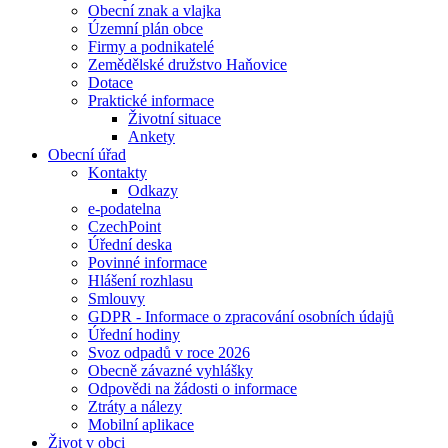
Obecní znak a vlajka
Územní plán obce
Firmy a podnikatelé
Zemědělské družstvo Haňovice
Dotace
Praktické informace
Životní situace
Ankety
Obecní úřad
Kontakty
Odkazy
e-podatelna
CzechPoint
Úřední deska
Povinné informace
Hlášení rozhlasu
Smlouvy
GDPR - Informace o zpracování osobních údajů
Úřední hodiny
Svoz odpadů v roce 2026
Obecně závazné vyhlášky
Odpovědi na žádosti o informace
Ztráty a nálezy
Mobilní aplikace
Život v obci