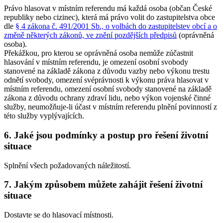
Právo hlasovat v místním referendu má každá osoba (občan České
republiky nebo cizinec), která má právo volit do zastupitelstva obce
dle
§ 4 zákona č. 491/2001 Sb., o volbách do zastupitelstev obcí a o
změně některých zákonů, ve znění pozdějších předpisů
(oprávněná
osoba).
Překážkou, pro kterou se oprávněná osoba nemůže zúčastnit
hlasování v místním referendu, je omezení osobní svobody
stanovené na základě zákona z důvodu vazby nebo výkonu trestu
odnětí svobody, omezení svéprávnosti k výkonu práva hlasovat v
místním referendu, omezení osobní svobody stanovené na základě
zákona z důvodu ochrany zdraví lidu, nebo výkon vojenské činné
služby, neumožňuje-li účast v místním referendu plnění povinností z
této služby vyplývajících.
6. Jaké jsou podmínky a postup pro řešení životní
situace
Splnění všech požadovaných náležitostí.
7. Jakým způsobem můžete zahájit řešení životní
situace
Dostavte se do hlasovací místnosti.