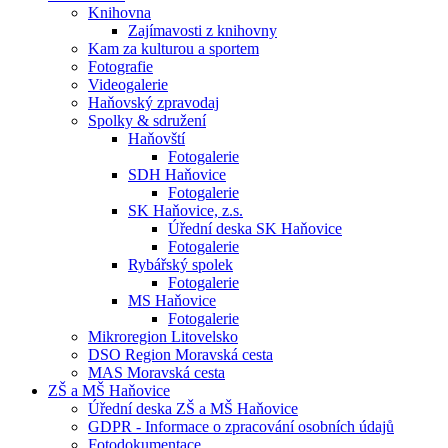
Knihovna
Zajímavosti z knihovny
Kam za kulturou a sportem
Fotografie
Videogalerie
Haňovský zpravodaj
Spolky & sdružení
Haňovští
Fotogalerie
SDH Haňovice
Fotogalerie
SK Haňovice, z.s.
Úřední deska SK Haňovice
Fotogalerie
Rybářský spolek
Fotogalerie
MS Haňovice
Fotogalerie
Mikroregion Litovelsko
DSO Region Moravská cesta
MAS Moravská cesta
ZŠ a MŠ Haňovice
Úřední deska ZŠ a MŠ Haňovice
GDPR - Informace o zpracování osobních údajů
Fotodokumentace