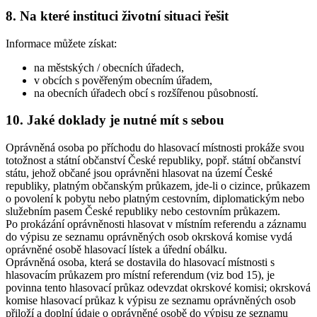
8. Na které instituci životní situaci řešit
Informace můžete získat:
na městských / obecních úřadech,
v obcích s pověřeným obecním úřadem,
na obecních úřadech obcí s rozšířenou působností.
10. Jaké doklady je nutné mít s sebou
Oprávněná osoba po příchodu do hlasovací místnosti prokáže svou
totožnost a státní občanství České republiky, popř. státní občanství
státu, jehož občané jsou oprávněni hlasovat na území České
republiky, platným občanským průkazem, jde-li o cizince, průkazem
o povolení k pobytu nebo platným cestovním, diplomatickým nebo
služebním pasem České republiky nebo cestovním průkazem.
Po prokázání oprávněnosti hlasovat v místním referendu a záznamu
do výpisu ze seznamu oprávněných osob okrsková komise vydá
oprávněné osobě hlasovací lístek a úřední obálku.
Oprávněná osoba, která se dostavila do hlasovací místnosti s
hlasovacím průkazem pro místní referendum (viz bod 15), je
povinna tento hlasovací průkaz odevzdat okrskové komisi; okrsková
komise hlasovací průkaz k výpisu ze seznamu oprávněných osob
přiloží a doplní údaje o oprávněné osobě do výpisu ze seznamu