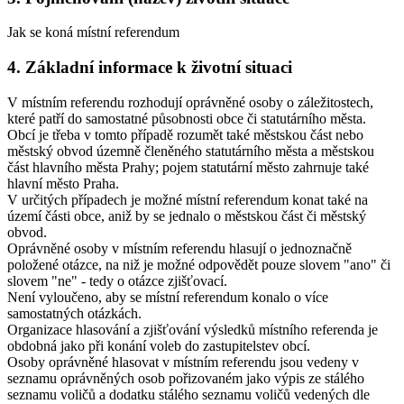
Jak se koná místní referendum
4. Základní informace k životní situaci
V místním referendu rozhodují oprávněné osoby o záležitostech,
které patří do samostatné působnosti obce či statutárního města.
Obcí je třeba v tomto případě rozumět také městskou část nebo
městský obvod územně členěného statutárního města a městskou
část hlavního města Prahy; pojem statutární město zahrnuje také
hlavní město Praha.
V určitých případech je možné místní referendum konat také na
území části obce, aniž by se jednalo o městskou část či městský
obvod.
Oprávněné osoby v místním referendu hlasují o jednoznačně
položené otázce, na niž je možné odpovědět pouze slovem "ano" či
slovem "ne" - tedy o otázce zjišťovací.
Není vyloučeno, aby se místní referendum konalo o více
samostatných otázkách.
Organizace hlasování a zjišťování výsledků místního referenda je
obdobná jako při konání voleb do zastupitelstev obcí.
Osoby oprávněné hlasovat v místním referendu jsou vedeny v
seznamu oprávněných osob pořizovaném jako výpis ze stálého
seznamu voličů a dodatku stálého seznamu voličů vedených dle