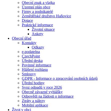
Obecní znak a vlajka
Územní plán obce
Firmy a podnikatelé
Zemědělské družstvo Haňovice
Dotace
Praktické informace
Životní situace
Ankety
Obecní úřad
Kontakty
Odkazy
e-podatelna
CzechPoint
Úřední deska
Povinné informace
Hlášení rozhlasu
Smlouvy
GDPR - Informace o zpracování osobních údajů
Úřední hodiny
Svoz odpadů v roce 2026
Obecně závazné vyhlášky
Odpovědi na žádosti o informace
Ztráty a nálezy
Mobilní aplikace
Život v obci