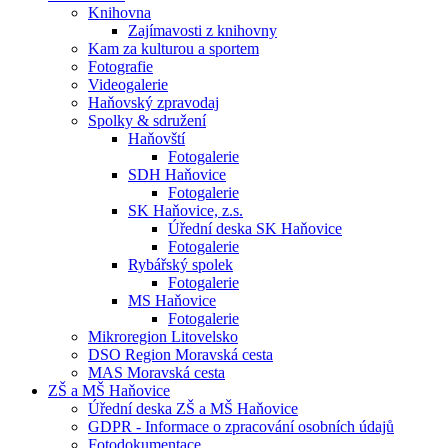
Knihovna
Zajímavosti z knihovny
Kam za kulturou a sportem
Fotografie
Videogalerie
Haňovský zpravodaj
Spolky & sdružení
Haňovští
Fotogalerie
SDH Haňovice
Fotogalerie
SK Haňovice, z.s.
Úřední deska SK Haňovice
Fotogalerie
Rybářský spolek
Fotogalerie
MS Haňovice
Fotogalerie
Mikroregion Litovelsko
DSO Region Moravská cesta
MAS Moravská cesta
ZŠ a MŠ Haňovice
Úřední deska ZŠ a MŠ Haňovice
GDPR - Informace o zpracování osobních údajů
Fotodokumentace