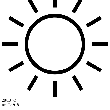
28/13 °C
neděle
9. 8.