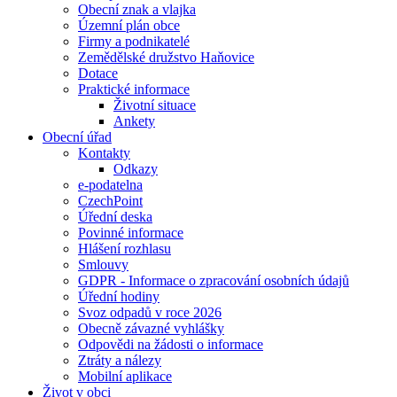
Obecní znak a vlajka
Územní plán obce
Firmy a podnikatelé
Zemědělské družstvo Haňovice
Dotace
Praktické informace
Životní situace
Ankety
Obecní úřad
Kontakty
Odkazy
e-podatelna
CzechPoint
Úřední deska
Povinné informace
Hlášení rozhlasu
Smlouvy
GDPR - Informace o zpracování osobních údajů
Úřední hodiny
Svoz odpadů v roce 2026
Obecně závazné vyhlášky
Odpovědi na žádosti o informace
Ztráty a nálezy
Mobilní aplikace
Život v obci