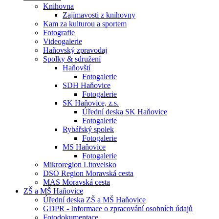
Knihovna
Zajímavosti z knihovny
Kam za kulturou a sportem
Fotografie
Videogalerie
Haňovský zpravodaj
Spolky & sdružení
Haňovští
Fotogalerie
SDH Haňovice
Fotogalerie
SK Haňovice, z.s.
Úřední deska SK Haňovice
Fotogalerie
Rybářský spolek
Fotogalerie
MS Haňovice
Fotogalerie
Mikroregion Litovelsko
DSO Region Moravská cesta
MAS Moravská cesta
ZŠ a MŠ Haňovice
Úřední deska ZŠ a MŠ Haňovice
GDPR - Informace o zpracování osobních údajů
Fotodokumentace