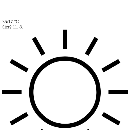
35/17 °C
úterý
11. 8.