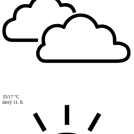
35/17 °C
úterý
11. 8.