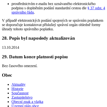
prostřednictvím e-mailu bez uznávaného elektronického
podpisu s doplněním podání standardní cestou dle
§ 37 odst. 4
správního řádu
.
V případě elektronických podání spojených se správním poplatkem
se doporučuje kontaktovat příslušný správní orgán ohledně formy
úhrady tohoto správního poplatku.
28. Popis byl naposledy aktualizován
13.10.2014
29. Datum konce platnosti popisu
Bez časového omezení.
Obec
Aktuality
Historie
Současnost
Zastupitelstvo
Obecní znak a vlajka
Územní plán obce