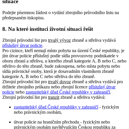
situace
Podejte písemnou žádost o vydání zbrojního průvodního listu na
předepsaném tiskopisu.
8. Na které instituci životní situaci řešit
Zbrojní průvodní list pro
trvalý vývoz
zbraně a střeliva vydává
příslušný útvar policie
.
Pro cizince, kteří nemají místo pobytu na území České republiky, je
jím útvar policie příslušný podle sídla provozovny podnikatele v
oboru zbraní a střeliva, u kterého zbraň kategorie A, B nebo C, nebo
střelivo do této zbraně, bude zakoupena, nebo místa pobytu nebo
sídla právnické osoby, která je dosavadním vlastníkem zbraně
kategorie A, B nebo C nebo střeliva do této zbraně.
Zbrojní průvodní list pro
trvalý dovoz
zbraně a střeliva vydává pro
držitele zbrojního průkazu nebo zbrojní licence
příslušný útvar
policie
nebo
zastupitelský úřad České republiky v zahraničí
.
Zbrojní průvodní list pro
tranzit
zbraně a střeliva vydává:
zastupitelský úřad České republiky v zahraničí
- fyzickým
nebo právnickým osobám,
útvar policie na hraničním přechodu - fyzickým nebo
právnickým osobám navštěvujícím Českou republiku za