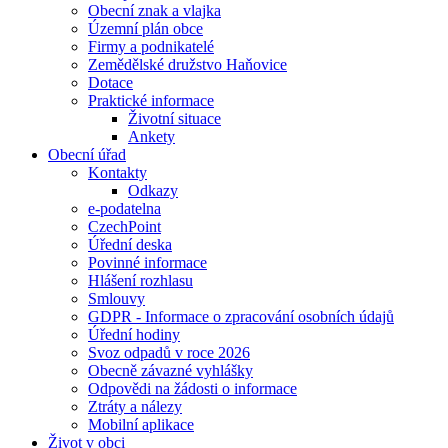
Obecní znak a vlajka
Územní plán obce
Firmy a podnikatelé
Zemědělské družstvo Haňovice
Dotace
Praktické informace
Životní situace
Ankety
Obecní úřad
Kontakty
Odkazy
e-podatelna
CzechPoint
Úřední deska
Povinné informace
Hlášení rozhlasu
Smlouvy
GDPR - Informace o zpracování osobních údajů
Úřední hodiny
Svoz odpadů v roce 2026
Obecně závazné vyhlášky
Odpovědi na žádosti o informace
Ztráty a nálezy
Mobilní aplikace
Život v obci