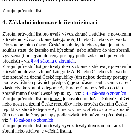
Zbrojní průvodní list
4. Základní informace k životní situaci
Zbrojní průvodní list pro
trvalý vývoz
zbraně a střeliva je povolením
k trvalému vývozu zbraně kategorie A, B nebo C nebo střeliva do
této zbraně mimo území České republiky; k jeho vydání je nutný
souhlas státu, do kterého má být zbraň, nebo střelivo do této zbraně,
vyvezena (tím nejsou dotčeny postupy podle zvláštních právních
předpisů) - viz
§ 44 zákona o zbraních
.
Zbrojní průvodní list pro
trvalý dovoz
zbraně a střeliva je povolením
k trvalému dovozu zbraně kategorie A, B nebo C nebo střeliva do
této zbraně na území České republiky (tím nejsou dotčeny postupy
podle zvláštních právních předpisů); je současně souhlasem k nabytí
vlastnictví ke zbrani kategorie A, B nebo C nebo střeliva do této
zbraně mimo území České republiky - viz
§ 45 zákona o zbraních
.
Zbrojní průvodní list pro
tranzit
je povolením dočasně dovézt, držet
nebo nosit na území České republiky nebo provézt územím České
republiky zbraň kategorie A, B nebo C nebo střelivo do této zbraně
(tím nejsou dotčeny postupy podle zvláštních právních předpisů) -
viz
§ 46 zákona o zbraních
.
Zbrojní průvodní list pro trvalý vývoz, trvalý dovoz nebo tranzit
zbraní nebo střeliva je veřejná listina.