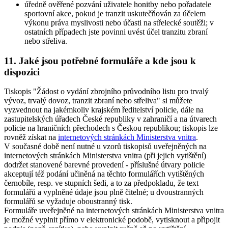
úředně ověřené pozvání uživatele honitby nebo pořadatele
sportovní akce, pokud je tranzit uskutečňován za účelem
výkonu práva myslivosti nebo účasti na střelecké soutěži; v
ostatních případech jste povinni uvést účel tranzitu zbraní
nebo střeliva.
11. Jaké jsou potřebné formuláře a kde jsou k
dispozici
Tiskopis "Žádost o vydání zbrojního průvodního listu pro trvalý
vývoz, trvalý dovoz, tranzit zbraní nebo střeliva" si můžete
vyzvednout na jakémkoliv krajském ředitelství policie, dále na
zastupitelských úřadech České republiky v zahraničí a na útvarech
policie na hraničních přechodech s Českou republikou; tiskopis lze
rovněž získat na
internetových stránkách Ministerstva vnitra
.
V současné době není nutné u vzorů tiskopisů uveřejněných na
internetových stránkách Ministerstva vnitra (při jejich vytištění)
dodržet stanovené barevné provedení - příslušné útvary policie
akceptují též podání učiněná na těchto formulářích vytištěných
černobíle, resp. ve stupních šedi, a to za předpokladu, že text
formulářů a vyplněné údaje jsou plně čitelné; u dvoustranných
formulářů se vyžaduje oboustranný tisk.
Formuláře uveřejněné na internetových stránkách Ministerstva vnitra
je možné vyplnit přímo v elektronické podobě, vytisknout a připojit