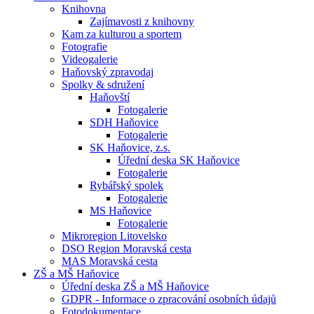
Knihovna
Zajímavosti z knihovny
Kam za kulturou a sportem
Fotografie
Videogalerie
Haňovský zpravodaj
Spolky & sdružení
Haňovští
Fotogalerie
SDH Haňovice
Fotogalerie
SK Haňovice, z.s.
Úřední deska SK Haňovice
Fotogalerie
Rybářský spolek
Fotogalerie
MS Haňovice
Fotogalerie
Mikroregion Litovelsko
DSO Region Moravská cesta
MAS Moravská cesta
ZŠ a MŠ Haňovice
Úřední deska ZŠ a MŠ Haňovice
GDPR - Informace o zpracování osobních údajů
Fotodokumentace