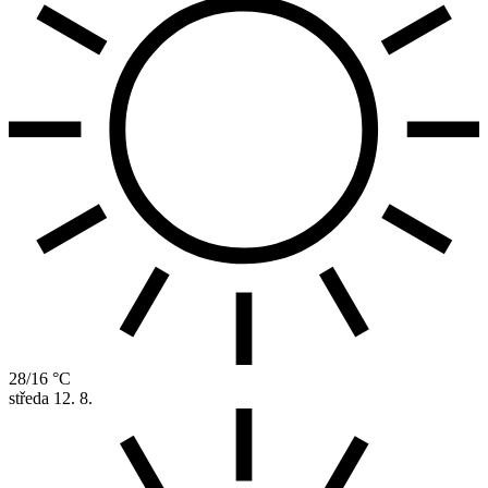
28/16 °C
středa
12. 8.