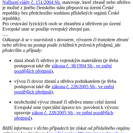
Nařízení vlády č. 151/2004 Sb.
stanovuje, které zbraně nebo střelivo
je možné z jiného členského státu přepravit na území České
republiky bez předchozího souhlasu příslušných orgánů České
republiky.
Pro cestování fyzických osob se zbraněmi a střelivem po území
Evropské unie se použije evropský zbrojní pas.
.....
Odkazuje-li se v souvislosti s dovozem, vývozem či tranzitem zbraní
nebo střeliva na postup podle zvláštních právních předpisů, jde
především o případy:
daná zbraň či střelivo je vojenským materiálem (je třeba
postupovat také dle
zákona č. 38/1994 Sb., ve znění
pozdějších předpisů
),
vývoz či dovoz zbraní a střeliva podnikatelem (je třeba
postupovat také dle
zákona č. 228/2005 Sb., ve znění
pozdějších předpisů
),
neobchodní vývoz zbraně či střeliva mimo celní území
Evropské unie (speciální úpravu tzv. povolení k vývozu
upravuje
zákon č. 228/2005 Sb., ve znění pozdějších
předpisů
).
Bližší informace v těchto případech lze získat od příslušného orgánu