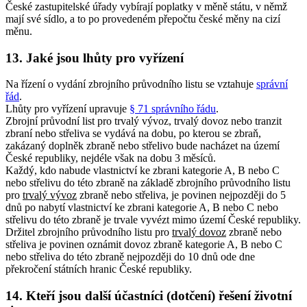
České zastupitelské úřady vybírají poplatky v měně státu, v němž
mají své sídlo, a to po provedeném přepočtu české měny na cizí
měnu.
13. Jaké jsou lhůty pro vyřízení
Na řízení o vydání zbrojního průvodního listu se vztahuje
správní
řád
.
Lhůty pro vyřízení upravuje
§ 71 správního řádu
.
Zbrojní průvodní list pro trvalý vývoz, trvalý dovoz nebo tranzit
zbraní nebo střeliva se vydává na dobu, po kterou se zbraň,
zakázaný doplněk zbraně nebo střelivo bude nacházet na území
České republiky, nejdéle však na dobu 3 měsíců.
Každý, kdo nabude vlastnictví ke zbrani kategorie A, B nebo C
nebo střelivu do této zbraně na základě zbrojního průvodního listu
pro
trvalý vývoz
zbraně nebo střeliva, je povinen nejpozději do 5
dnů po nabytí vlastnictví ke zbrani kategorie A, B nebo C nebo
střelivu do této zbraně je trvale vyvézt mimo území České republiky.
Držitel zbrojního průvodního listu pro
trvalý dovoz
zbraně nebo
střeliva je povinen oznámit dovoz zbraně kategorie A, B nebo C
nebo střeliva do této zbraně nejpozději do 10 dnů ode dne
překročení státních hranic České republiky.
14. Kteří jsou další účastníci (dotčení) řešení životní