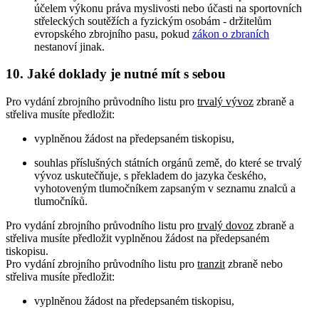
účelem výkonu práva myslivosti nebo účasti na sportovních
střeleckých soutěžích a fyzickým osobám - držitelům
evropského zbrojního pasu, pokud
zákon o zbraních
nestanoví jinak.
10. Jaké doklady je nutné mít s sebou
Pro vydání zbrojního průvodního listu pro
trvalý vývoz
zbraně a
střeliva musíte předložit:
vyplněnou žádost na předepsaném tiskopisu,
souhlas příslušných státních orgánů země, do které se trvalý
vývoz uskutečňuje, s překladem do jazyka českého,
vyhotoveným tlumočníkem zapsaným v seznamu znalců a
tlumočníků.
Pro vydání zbrojního průvodního listu pro
trvalý dovoz
zbraně a
střeliva musíte předložit vyplněnou žádost na předepsaném
tiskopisu.
Pro vydání zbrojního průvodního listu pro
tranzit
zbraně nebo
střeliva musíte předložit:
vyplněnou žádost na předepsaném tiskopisu,