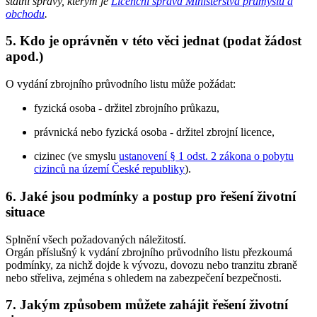
státní správy, kterým je
Licenční správa Ministerstva průmyslu a
obchodu
.
5. Kdo je oprávněn v této věci jednat (podat žádost
apod.)
O vydání zbrojního průvodního listu může požádat:
fyzická osoba - držitel zbrojního průkazu,
právnická nebo fyzická osoba - držitel zbrojní licence,
cizinec (ve smyslu
ustanovení § 1 odst. 2 zákona o pobytu
cizinců na území České republiky
).
6. Jaké jsou podmínky a postup pro řešení životní
situace
Splnění všech požadovaných náležitostí.
Orgán příslušný k vydání zbrojního průvodního listu přezkoumá
podmínky, za nichž dojde k vývozu, dovozu nebo tranzitu zbraně
nebo střeliva, zejména s ohledem na zabezpečení bezpečnosti.
7. Jakým způsobem můžete zahájit řešení životní