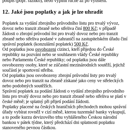
podpis (popř. razítko), nebo vyplnit ručně až po vytištění.
12. Jaké jsou poplatky a jak je lze uhradit
Poplatek za vydání zbrojního průvodního listu pro trvalý vývoz,
dovoz nebo tranzit zbraně nebo střeliva činí
800 Kč
; v případě
žádosti o zbrojní průvodní list pro trvalý dovoz nebo pro tranzit
zbraně nebo střeliva podané v zahraničí na zastupitelském úřadu činí
správní poplatek (konzulární poplatek)
500 Kč
.
Od poplatku jsou
osvobozeni
cizinci, kteří přijedou do České
republiky na pozvání nebo se souhlasem vlády České republiky
nebo Parlamentu České republiky; od poplatku jsou dále
osvobozeny osoby, které se zúčastní mezinárodních soutěží, jejichž
součástí je sportovní střelba.
Od poplatku jsou osvobozeny zbrojní průvodní listy pro trvalý
dovoz nebo pro tranzit na zbraně získané jako ceny ve střeleckých
nebo podobných soutěžích.
Správní poplatek za podání žádosti o vydání zbrojního průvodního
listu pro trvalý dovoz nebo pro tranzit zbraně nebo střeliva se platí v
české měně; je splatný při přijetí podání žádosti.
Poplatky placené na českých hraničních přechodech mohou správní
úřady vybírat rovněž v cizí měně, kterou tuzemské banky vykupují,
a to podle kurzu devizového trhu vyhlášeného Českou národní
bankou v pátek týdne, který předchází dni splatnosti poplatku
stanoveného pevnou částkou.