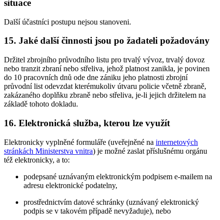
situace
Další účastníci postupu nejsou stanoveni.
15. Jaké další činnosti jsou po žadateli požadovány
Držitel zbrojního průvodního listu pro trvalý vývoz, trvalý dovoz
nebo tranzit zbraní nebo střeliva, jehož platnost zanikla, je povinen
do 10 pracovních dnů ode dne zániku jeho platnosti zbrojní
průvodní list odevzdat kterémukoliv útvaru policie včetně zbraně,
zakázaného doplňku zbraně nebo střeliva, je-li jejich držitelem na
základě tohoto dokladu.
16. Elektronická služba, kterou lze využít
Elektronicky vyplněné formuláře (uveřejněné na
internetových
stránkách Ministerstva vnitra
) je možné zaslat příslušnému orgánu
též elektronicky, a to:
podepsané uznávaným elektronickým podpisem e-mailem na
adresu elektronické podatelny,
prostřednictvím datové schránky (uznávaný elektronický
podpis se v takovém případě nevyžaduje), nebo