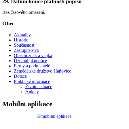
29. Datum konce platnosti popisu
Bez časového omezení.
Obec
Aktuality
Historie
Současnost
Zastupitelstvo
Obecní znak a vlajka
Územní plán obce
Firmy a podnikatelé
Zemědělské družstvo Haňovice
Dotace
Praktické informace
Životní situace
Ankety
Mobilní aplikace