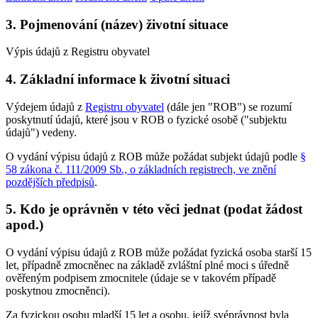
3. Pojmenování (název) životní situace
Výpis údajů z Registru obyvatel
4. Základní informace k životní situaci
Výdejem údajů z
Registru obyvatel
(dále jen "ROB") se rozumí
poskytnutí údajů, které jsou v ROB o fyzické osobě ("subjektu
údajů") vedeny.
O vydání výpisu údajů z ROB může požádat subjekt údajů podle
§
58 zákona č. 111/2009 Sb., o základních registrech, ve znění
pozdějších předpisů
.
5. Kdo je oprávněn v této věci jednat (podat žádost
apod.)
O vydání výpisu údajů z ROB může požádat fyzická osoba starší 15
let, případně zmocněnec na základě zvláštní plné moci s úředně
ověřeným podpisem zmocnitele (údaje se v takovém případě
poskytnou zmocněnci).
Za fyzickou osobu mladší 15 let a osobu, jejíž svéprávnost byla