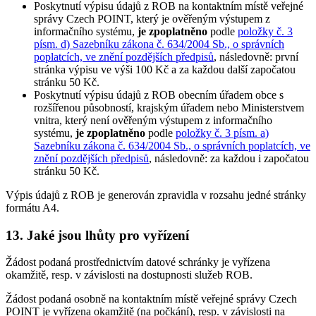
Poskytnutí výpisu údajů z ROB na kontaktním místě veřejné
správy Czech POINT, který je ověřeným výstupem z
informačního systému,
je zpoplatněno
podle
položky č. 3
písm. d) Sazebníku zákona č. 634/2004 Sb., o správních
poplatcích, ve znění pozdějších předpisů
, následovně: první
stránka výpisu ve výši 100 Kč a za každou další započatou
stránku 50 Kč.
Poskytnutí výpisu údajů z ROB obecním úřadem obce s
rozšířenou působností, krajským úřadem nebo Ministerstvem
vnitra, který není ověřeným výstupem z informačního
systému,
je zpoplatněno
podle
položky č. 3 písm. a)
Sazebníku zákona č. 634/2004 Sb., o správních poplatcích, ve
znění pozdějších předpisů
, následovně: za každou i započatou
stránku 50 Kč.
Výpis údajů z ROB je generován zpravidla v rozsahu jedné stránky
formátu A4.
13. Jaké jsou lhůty pro vyřízení
Žádost podaná prostřednictvím datové schránky je vyřízena
okamžitě, resp. v závislosti na dostupnosti služeb ROB.
Žádost podaná osobně na kontaktním místě veřejné správy Czech
POINT je vyřízena okamžitě (na počkání), resp. v závislosti na