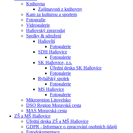
Knihovna
Zajímavosti z knihovny
Kam za kulturou a sportem
Fotografie
Videogalerie
Haňovský zpravodaj
Spolky & sdružení
Haňovští
Fotogalerie
SDH Haňovice
Fotogalerie
SK Haňovice, z.s.
Úřední deska SK Haňovice
Fotogalerie
Rybářský spolek
Fotogalerie
MS Haňovice
Fotogalerie
Mikroregion Litovelsko
DSO Region Moravská cesta
MAS Moravská cesta
ZŠ a MŠ Haňovice
Úřední deska ZŠ a MŠ Haňovice
GDPR - Informace o zpracování osobních údajů
Fotodokumentace