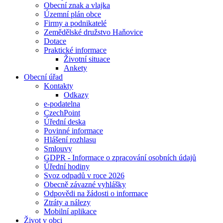
Obecní znak a vlajka
Územní plán obce
Firmy a podnikatelé
Zemědělské družstvo Haňovice
Dotace
Praktické informace
Životní situace
Ankety
Obecní úřad
Kontakty
Odkazy
e-podatelna
CzechPoint
Úřední deska
Povinné informace
Hlášení rozhlasu
Smlouvy
GDPR - Informace o zpracování osobních údajů
Úřední hodiny
Svoz odpadů v roce 2026
Obecně závazné vyhlášky
Odpovědi na žádosti o informace
Ztráty a nálezy
Mobilní aplikace
Život v obci