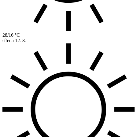
28/16 °C
středa
12. 8.