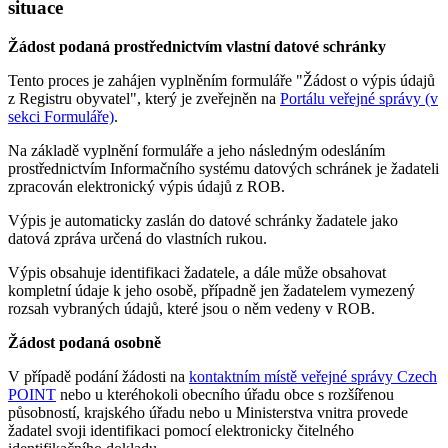
situace
Žádost podaná prostřednictvím vlastní datové schránky
Tento proces je zahájen vyplněním formuláře "Žádost o výpis údajů
z Registru obyvatel", který je zveřejněn na
Portálu veřejné správy (v
sekci Formuláře)
.
Na základě vyplnění formuláře a jeho následným odesláním
prostřednictvím Informačního systému datových schránek je žadateli
zpracován elektronický výpis údajů z ROB.
Výpis je automaticky zaslán do datové schránky žadatele jako
datová zpráva určená do vlastních rukou.
Výpis obsahuje identifikaci žadatele, a dále může obsahovat
kompletní údaje k jeho osobě, případně jen žadatelem vymezený
rozsah vybraných údajů, které jsou o něm vedeny v ROB.
Žádost podaná osobně
V případě podání žádosti na
kontaktním místě veřejné správy Czech
POINT
nebo u kteréhokoli obecního úřadu obce s rozšířenou
působností, krajského úřadu nebo u Ministerstva vnitra provede
žadatel svoji identifikaci pomocí elektronicky čitelného