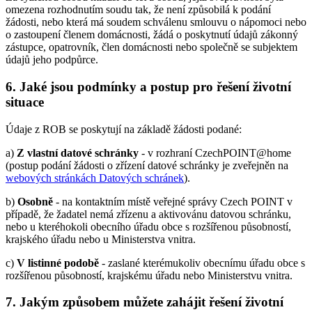
omezena rozhodnutím soudu tak, že není způsobilá k podání
žádosti, nebo která má soudem schválenu smlouvu o nápomoci nebo
o zastoupení členem domácnosti, žádá o poskytnutí údajů zákonný
zástupce, opatrovník, člen domácnosti nebo společně se subjektem
údajů jeho podpůrce.
6. Jaké jsou podmínky a postup pro řešení životní
situace
Údaje z ROB se poskytují na základě žádosti podané:
a)
Z vlastní datové schránky
- v rozhraní CzechPOINT@home
(postup podání žádosti o zřízení datové schránky je zveřejněn na
webových stránkách Datových schránek
).
b)
Osobně
- na kontaktním místě veřejné správy Czech POINT v
případě, že žadatel nemá zřízenu a aktivovánu datovou schránku,
nebo u kteréhokoli obecního úřadu obce s rozšířenou působností,
krajského úřadu nebo u Ministerstva vnitra.
c)
V listinné podobě
- zaslané kterémukoliv obecnímu úřadu obce s
rozšířenou působností, krajskému úřadu nebo Ministerstvu vnitra.
7. Jakým způsobem můžete zahájit řešení životní