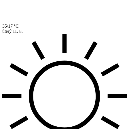
35/17 °C
úterý
11. 8.