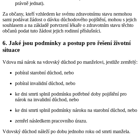
právně jednat).
Za občany, kteří vzhledem ke svému zdravotnímu stavu nemohou
sami podávat žádost o dávku důchodového pojištění, mohou s jejich
souhlasem a na základě potvrzení lékaře o zdravotním stavu těchto
občanů podat tuto žádost jejich rodinní příslušníci.
6. Jaké jsou podmínky a postup pro řešení životní
situace
Vdova má nárok na vdovský důchod po manželovi, jestliže zemřelý:
pobíral starobní důchod, nebo
pobíral invalidní důchod, nebo
ke dni smrti splnil podmínku potřebné doby pojištění pro
nárok na invalidní důchod, nebo
ke dni smrti splnil podmínky nároku na starobní důchod, nebo
zemřel následkem pracovního úrazu.
Vdovský důchod náleží po dobu jednoho roku od smrti manžela.