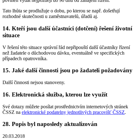
povinen vydat nejpozději do 90 dnů od zahájení řízení.
Tato lhůta se prodlužuje o dobu, po kterou se např. došetřují
rozhodné skutečnosti u zaměstnavatelů, úřadů aj.
14. Kteří jsou další účastníci (dotčení) řešení životní
situace
V řešení této situace správní řád nepřipouští další účastníky řízení
než žadatele o důchodovou dávku, eventuálně ve specifických
případech opatrovníka.
15. Jaké další činnosti jsou po žadateli požadovány
Další činnosti nejsou stanoveny.
16. Elektronická služba, kterou lze využít
Své dotazy můžete posílat prostřednictvím internetových stránek
ČSSZ na
elektronické podatelny jednotlivých pracovišť ČSSZ
.
28. Popis byl naposledy aktualizován
20.03.2018