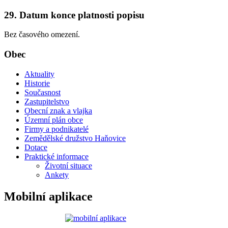
29. Datum konce platnosti popisu
Bez časového omezení.
Obec
Aktuality
Historie
Současnost
Zastupitelstvo
Obecní znak a vlajka
Územní plán obce
Firmy a podnikatelé
Zemědělské družstvo Haňovice
Dotace
Praktické informace
Životní situace
Ankety
Mobilní aplikace