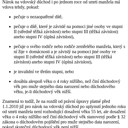
Nárok na vdovský důchod i po jednom roce od smrti manžela má
vdova tehdy, pokud:
pečuje o nezaopatřené dítě,
pečuje o dítě, které je závislé na pomoci jiné osoby ve stupni
II (středně těžká závislost) nebo stupni III (těžká závislost)
anebo stupni IV (úplná závislost),
pečuje o svého rodiče nebo rodiče zemřelého manžela, který s
ní žije v domácnosti a je závislý na pomoci jiné osoby ve
stupni II (středně těžká závislost) nebo stupni III (těžká
závislost) anebo stupni IV (úplná závislost),
je invalidní ve třetím stupni, nebo
dosáhla alespoň věku o 4 roky nižšího, než činí důchodový
věk pro muže stejného data narození nebo důchodového
věku, je-li důchodový věk nižší.
Znamená to tudíž, že na rozdíl od právní úpravy platné před
1.1.2010 již pro nárok na vdovský důchod po uplynutí jednoho roku
od smrti manžela není rozhodující dosažení věku 55 let, ale dosažení
věku o 4 roky nižšího než činí důchodový věk stanovený podle § 32
zákona o důchodovém pojištění pro muže stejného data narození,
pokud skutečný důchodový věk není nižší.