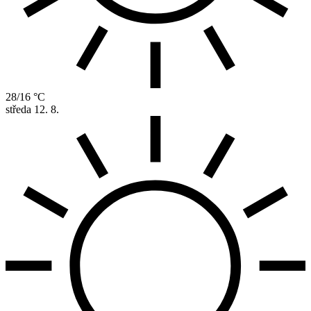
28/16 °C
středa
12. 8.