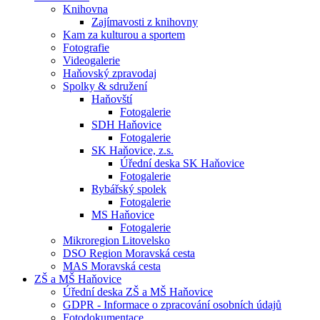
Knihovna
Zajímavosti z knihovny
Kam za kulturou a sportem
Fotografie
Videogalerie
Haňovský zpravodaj
Spolky & sdružení
Haňovští
Fotogalerie
SDH Haňovice
Fotogalerie
SK Haňovice, z.s.
Úřední deska SK Haňovice
Fotogalerie
Rybářský spolek
Fotogalerie
MS Haňovice
Fotogalerie
Mikroregion Litovelsko
DSO Region Moravská cesta
MAS Moravská cesta
ZŠ a MŠ Haňovice
Úřední deska ZŠ a MŠ Haňovice
GDPR - Informace o zpracování osobních údajů
Fotodokumentace