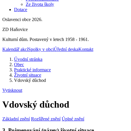
Ze života školy
Dotace
Oslavenci obce 2026.
ZD Haňovice
Kulturní dům. Postavený v letech 1958 - 1961.
Kalendář akcí
Spolky v obci
Úřední deska
Kontakt
Úvodní stránka
Obec
Praktické informace
Životní situace
Vdovský důchod
Vytisknout
Vdovský důchod
Základní znění
Rozšířené znění
Úplné znění
3. Pojmenování (název) životní situace