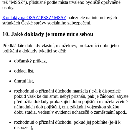
též "MSSZ"), příslušné podle místa trvalého bydliště oprávněné
osoby.
Kontakty na OSSZ/ PSSZ/ MSSZ
naleznete na internetových
stránkách České správy sociálního zabezpečení.
10. Jaké doklady je nutné mít s sebou
Předkládáte doklady vlastní, manželovy, prokazující dobu jeho
pojištění a doklady týkající se dětí:
občanský průkaz,
oddací list,
úmrtní list,
rozhodnutí o přiznání důchodu manžela (je-li k dispozici);
pokud však ke dni smrti nebyl přiznán, pak je žádoucí, abyste
předložila doklady prokazující dobu pojištění manžela včetně
náhradních dob pojištění, tzn. základní vojenskou službu,
dobu studia, vedení v evidenci uchazečů o zaměstnání apod.,
rozhodnutí o přiznání důchodu, pokud jej pobíráte (je-li k
dispozici),