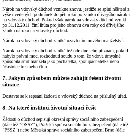
Nárok na vdovský důchod vznikne znovu, jestliže se splní některá z
výše uvedených podmínek do pěti roků po zániku dřívějšího nároku
na vdovský důchod. Pokud však nárok na vdovský důchod vznikl
po 31.12.2011, činí lhůta pro jeho obnovu dva roky od dřívějšího
zániku nároku na vdovský důchod.
Nárok na vdovský důchod zaniká uzavřením nového manželství.
Nárok na vdovský důchod zaniká též ode dne jeho přiznání, pokud
nabylo právní moci rozhodnutí soudu o tom, že vdova úmyslně
způsobila smrt manžela jako pachatelka, spolupachatelka nebo
účastnice trestného činu.
7. Jakým způsobem můžete zahájit řešení životní
situace
Dostavte se k sepsání žádosti o vdovský důchod na příslušný úřad.
8. Na které instituci životní situaci řešit
Žádosti o důchod sepisují okresní správy sociálního zabezpečení
(dále též "OSSZ"), Pražská správa sociálního zabezpečení (dále též
"PSSZ") nebo Městská správa sociálního zabezpečení Brno (dále