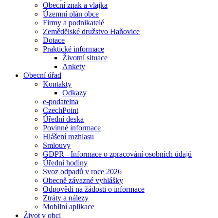
Obecní znak a vlajka
Územní plán obce
Firmy a podnikatelé
Zemědělské družstvo Haňovice
Dotace
Praktické informace
Životní situace
Ankety
Obecní úřad
Kontakty
Odkazy
e-podatelna
CzechPoint
Úřední deska
Povinné informace
Hlášení rozhlasu
Smlouvy
GDPR - Informace o zpracování osobních údajů
Úřední hodiny
Svoz odpadů v roce 2026
Obecně závazné vyhlášky
Odpovědi na žádosti o informace
Ztráty a nálezy
Mobilní aplikace
Život v obci