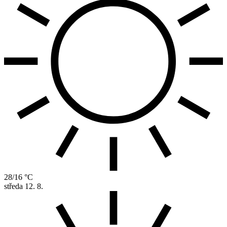
28/16 °C
středa
12. 8.