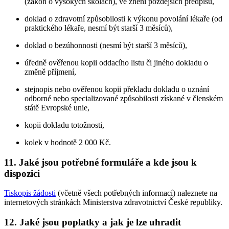
(zákon o vysokých školách), ve znění pozdějších předpisů,
doklad o zdravotní způsobilosti k výkonu povolání lékaře (od
praktického lékaře, nesmí být starší 3 měsíců),
doklad o bezúhonnosti (nesmí být starší 3 měsíců),
úředně ověřenou kopii oddacího listu či jiného dokladu o
změně příjmení,
stejnopis nebo ověřenou kopii překladu dokladu o uznání
odborné nebo specializované způsobilosti získané v členském
státě Evropské unie,
kopii dokladu totožnosti,
kolek v hodnotě 2 000 Kč.
11. Jaké jsou potřebné formuláře a kde jsou k
dispozici
Tiskopis žádosti
(včetně všech potřebných informací) naleznete na
internetových stránkách Ministerstva zdravotnictví České republiky.
12. Jaké jsou poplatky a jak je lze uhradit