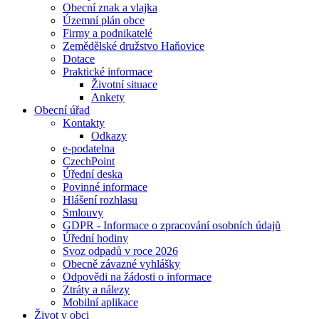
Obecní znak a vlajka
Územní plán obce
Firmy a podnikatelé
Zemědělské družstvo Haňovice
Dotace
Praktické informace
Životní situace
Ankety
Obecní úřad
Kontakty
Odkazy
e-podatelna
CzechPoint
Úřední deska
Povinné informace
Hlášení rozhlasu
Smlouvy
GDPR - Informace o zpracování osobních údajů
Úřední hodiny
Svoz odpadů v roce 2026
Obecně závazné vyhlášky
Odpovědi na žádosti o informace
Ztráty a nálezy
Mobilní aplikace
Život v obci