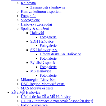
Knihovna
Zajímavosti z knihovny
Kam za kulturou a sportem
Fotografie
Videogalerie
Haňovský zpravodaj
Spolky & sdružení
Haňovští
Fotogalerie
SDH Haňovice
Fotogalerie
SK Haňovice, z.s.
Úřední deska SK Haňovice
Fotogalerie
Rybářský spolek
Fotogalerie
MS Haňovice
Fotogalerie
Mikroregion Litovelsko
DSO Region Moravská cesta
MAS Moravská cesta
ZŠ a MŠ Haňovice
Úřední deska ZŠ a MŠ Haňovice
GDPR - Informace o zpracování osobních údajů
Fotodokumentace