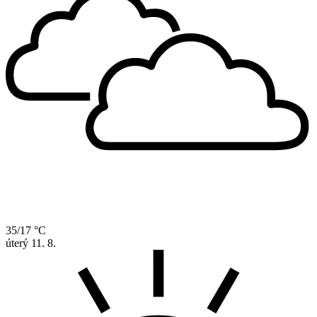
35/17 °C
úterý
11. 8.