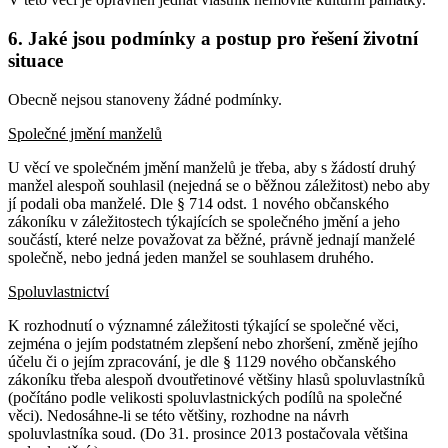
6. Jaké jsou podmínky a postup pro řešení životní
situace
Obecně nejsou stanoveny žádné podmínky.
Společné jmění manželů
U věcí ve společném jmění manželů je třeba, aby s žádostí druhý
manžel alespoň souhlasil (nejedná se o běžnou záležitost) nebo aby
jí podali oba manželé. Dle § 714 odst. 1 nového občanského
zákoníku v záležitostech týkajících se společného jmění a jeho
součástí, které nelze považovat za běžné, právně jednají manželé
společně, nebo jedná jeden manžel se souhlasem druhého.
Spoluvlastnictví
K rozhodnutí o významné záležitosti týkající se společné věci,
zejména o jejím podstatném zlepšení nebo zhoršení, změně jejího
účelu či o jejím zpracování, je dle § 1129 nového občanského
zákoníku třeba alespoň dvoutřetinové většiny hlasů spoluvlastníků
(počítáno podle velikosti spoluvlastnických podílů na společné
věci). Nedosáhne-li se této většiny, rozhodne na návrh
spoluvlastníka soud. (Do 31. prosince 2013 postačovala většina