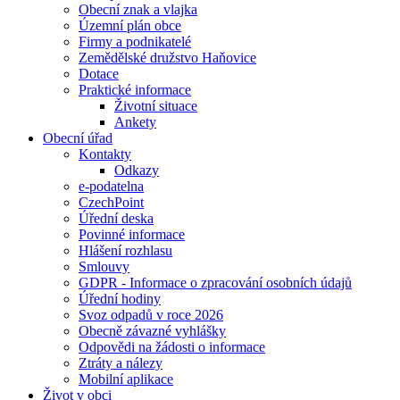
Obecní znak a vlajka
Územní plán obce
Firmy a podnikatelé
Zemědělské družstvo Haňovice
Dotace
Praktické informace
Životní situace
Ankety
Obecní úřad
Kontakty
Odkazy
e-podatelna
CzechPoint
Úřední deska
Povinné informace
Hlášení rozhlasu
Smlouvy
GDPR - Informace o zpracování osobních údajů
Úřední hodiny
Svoz odpadů v roce 2026
Obecně závazné vyhlášky
Odpovědi na žádosti o informace
Ztráty a nálezy
Mobilní aplikace
Život v obci