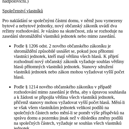
nadpoloviční.)
Společenství vlastníků
Pro nakládání se společnými částmi domu, v němž jsou vymezeny
bytové a nebytové jednotky, nový občanský zákoník uvádí dva
režimy rozhodování. Je vázáno na skutečnost, zda se rozhoduje na
zasedání shromáždění vlastníků jednotek nebo mimo zasedání.
Podle § 1206 odst. 2 nového občanského zákoníku je
shromáždění způsobilé usnášet se, pokud jsou přítomni
vlastníci jednotek, kteří mají většinu všech hlasů. K přijetí
rozhodnutí nový občanský zákoník vyžaduje souhlas většiny
hlasů přítomných vlastníků jednotek. Stanovy sdružení
vlastníků jednotek nebo zákon mohou vyžadovat vyšší počet
hlasů.
Podle § 1214 nového občanského zákoníku v případě
rozhodování mimo zasedání je třeba, aby s úpravou souhlasila
a k žádosti se připojila většina všech vlastníků jednotek,
přičemž stanovy mohou vyžadovat vyšší počet hlasů. Mění-li
se však všem vlastníkům jednotek velikost podílů na
společných částech nebo mění-li se poměr výše příspěvků na
správu domu a pozemku jinak než v důsledku změny podílů
na společných částech, vyžaduje se souhlas všech vlastníků
jednotek.