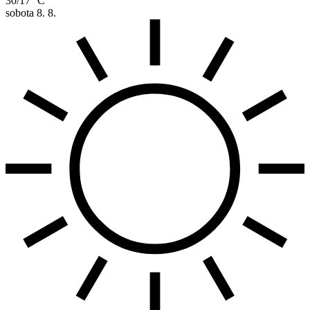
30/17 °C
sobota
8. 8.