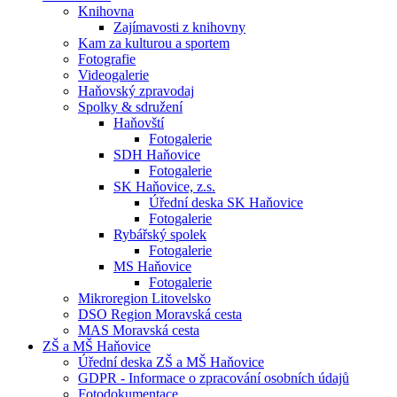
Knihovna
Zajímavosti z knihovny
Kam za kulturou a sportem
Fotografie
Videogalerie
Haňovský zpravodaj
Spolky & sdružení
Haňovští
Fotogalerie
SDH Haňovice
Fotogalerie
SK Haňovice, z.s.
Úřední deska SK Haňovice
Fotogalerie
Rybářský spolek
Fotogalerie
MS Haňovice
Fotogalerie
Mikroregion Litovelsko
DSO Region Moravská cesta
MAS Moravská cesta
ZŠ a MŠ Haňovice
Úřední deska ZŠ a MŠ Haňovice
GDPR - Informace o zpracování osobních údajů
Fotodokumentace