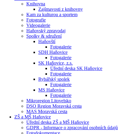
Knihovna
Zajímavosti z knihovny
Kam za kulturou a sportem
Fotografie
Videogalerie
Haňovský zpravodaj
Spolky & sdružení
Haňovští
Fotogalerie
SDH Haňovice
Fotogalerie
SK Haňovice, z.s.
Úřední deska SK Haňovice
Fotogalerie
Rybářský spolek
Fotogalerie
MS Haňovice
Fotogalerie
Mikroregion Litovelsko
DSO Region Moravská cesta
MAS Moravská cesta
ZŠ a MŠ Haňovice
Úřední deska ZŠ a MŠ Haňovice
GDPR - Informace o zpracování osobních údajů
Fotodokumentace