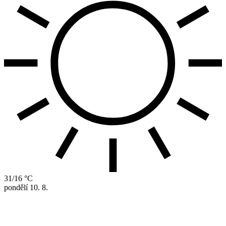
31/16 °C
pondělí
10. 8.