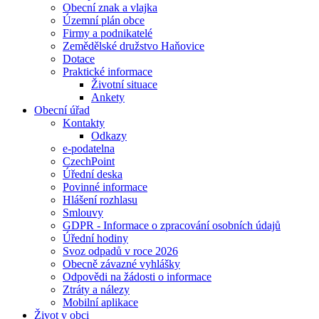
Obecní znak a vlajka
Územní plán obce
Firmy a podnikatelé
Zemědělské družstvo Haňovice
Dotace
Praktické informace
Životní situace
Ankety
Obecní úřad
Kontakty
Odkazy
e-podatelna
CzechPoint
Úřední deska
Povinné informace
Hlášení rozhlasu
Smlouvy
GDPR - Informace o zpracování osobních údajů
Úřední hodiny
Svoz odpadů v roce 2026
Obecně závazné vyhlášky
Odpovědi na žádosti o informace
Ztráty a nálezy
Mobilní aplikace
Život v obci