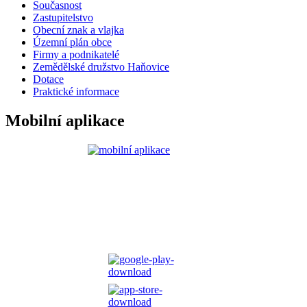
Současnost
Zastupitelstvo
Obecní znak a vlajka
Územní plán obce
Firmy a podnikatelé
Zemědělské družstvo Haňovice
Dotace
Praktické informace
Mobilní aplikace