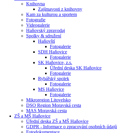
Knihovna
Zajímavosti z knihovny
Kam za kulturou a sportem
Fotografie
Videogalerie
Haňovský zpravodaj
Spolky & sdružení
Haňovští
Fotogalerie
SDH Haňovice
Fotogalerie
SK Haňovice, z.s.
Úřední deska SK Haňovice
Fotogalerie
Rybářský spolek
Fotogalerie
MS Haňovice
Fotogalerie
Mikroregion Litovelsko
DSO Region Moravská cesta
MAS Moravská cesta
ZŠ a MŠ Haňovice
Úřední deska ZŠ a MŠ Haňovice
GDPR - Informace o zpracování osobních údajů
Fotodokumentace