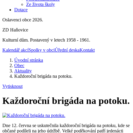
Ze života školy
Dotace
Oslavenci obce 2026.
ZD Haňovice
Kulturní dům. Postavený v letech 1958 - 1961.
Kalendář akcí
Spolky v obci
Úřední deska
Kontakt
Úvodní stránka
Obec
Aktuality
Každoroční brigáda na potoku.
Vytisknout
Každoroční brigáda na potoku.
Dne 12. června se uskutečnila každoroční brigáda na potoku, kde se
občané podíleli na jeho údržbě. Velké poděkování patří jedenácti