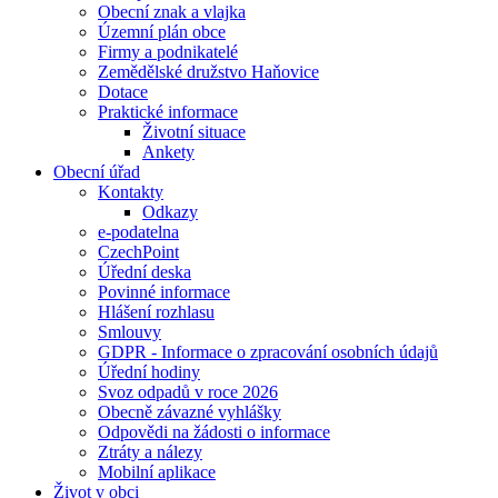
Obecní znak a vlajka
Územní plán obce
Firmy a podnikatelé
Zemědělské družstvo Haňovice
Dotace
Praktické informace
Životní situace
Ankety
Obecní úřad
Kontakty
Odkazy
e-podatelna
CzechPoint
Úřední deska
Povinné informace
Hlášení rozhlasu
Smlouvy
GDPR - Informace o zpracování osobních údajů
Úřední hodiny
Svoz odpadů v roce 2026
Obecně závazné vyhlášky
Odpovědi na žádosti o informace
Ztráty a nálezy
Mobilní aplikace
Život v obci