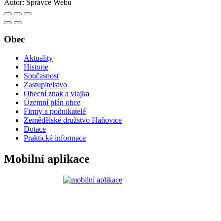
Autor:
Správce Webu
Obec
Aktuality
Historie
Současnost
Zastupitelstvo
Obecní znak a vlajka
Územní plán obce
Firmy a podnikatelé
Zemědělské družstvo Haňovice
Dotace
Praktické informace
Mobilní aplikace